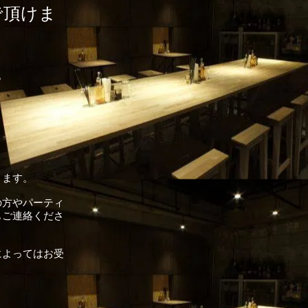
で頂けま
も
きます。
の方や
パーティ
も
ご連絡くださ
によってはお受