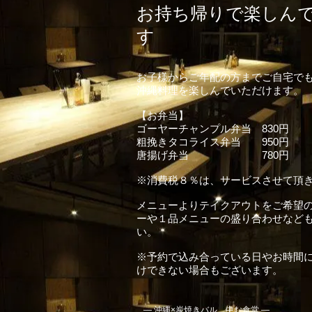
お持ち帰りで楽しん
す
お子様からご年配の方までご自宅で
沖縄料理を楽しんでいただけます。
【お弁当】
ゴーヤーチャンプル弁当 830円
粗挽きタコライス弁当 950円
唐揚げ弁当 780円
​※消費税８％は、サービスさせて頂
メニューよりテイクアウトをご希望
ーや１品メニューの盛り合わせなど
い。
※予約で込み合っている日やお時間
けできない場合もございます。
― 沖縄×炭焼きバル 中む食堂 ―