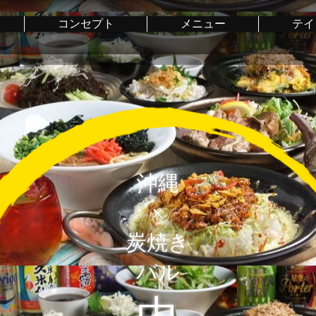
コンセプト
メニュー
テイ
沖縄
×
炭焼き
バル