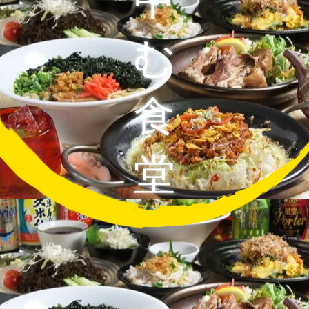
中
む
食
堂